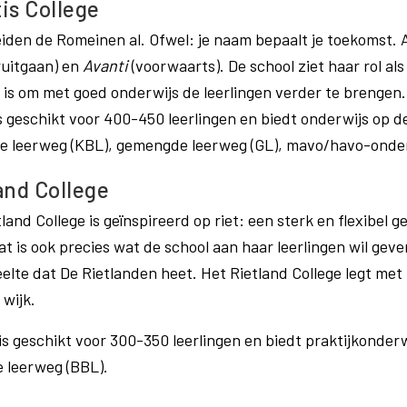
is College
eiden de Romeinen al. Ofwel: je naam bepaalt je toekomst. 
ruitgaan) en
Avanti
(voorwaarts). De school ziet haar rol al
e is om met goed onderwijs de leerlingen verder te brengen.
is geschikt voor 400-450 leerlingen en biedt onderwijs op 
e leerweg (KBL), gemengde leerweg (GL), mavo/havo-ond
and College
and College is geïnspireerd op riet: een sterk en flexibel g
Dat is ook precies wat de school aan haar leerlingen wil ge
elte dat De Rietlanden heet. Het Rietland College legt me
 wijk.
 is geschikt voor 300-350 leerlingen en biedt praktijkonder
 leerweg (BBL).