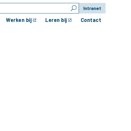
Intranet
Werken bij
Leren bij
Contact
ntis College en Rietla