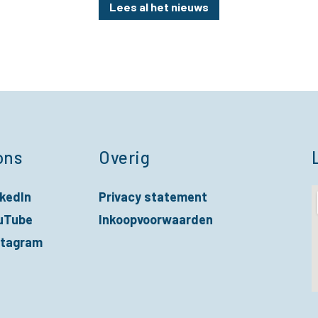
Lees al het nieuws
ons
Overig
nkedIn
Privacy statement
nieuw venster
uTube
Inkoopvoorwaarden
nieuw venster
stagram
nieuw venster