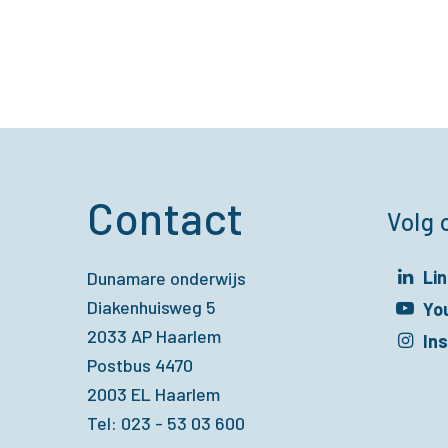
Contact
Volg 
Li
Dunamare onderwijs
Diakenhuisweg 5
Opent in een 
Yo
2033 AP Haarlem
Opent in een 
In
Postbus 4470
Opent in een 
2003 EL Haarlem
Tel: 023 - 53 03 600