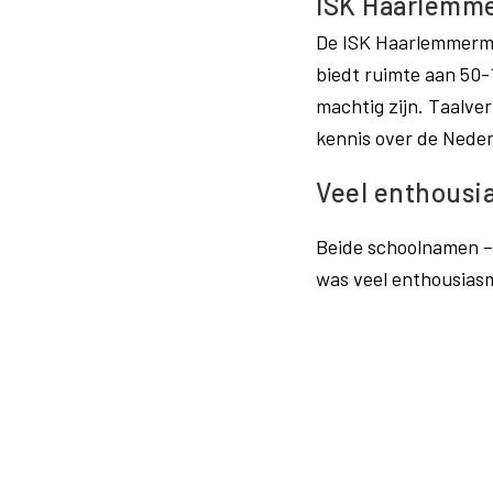
ISK Haarlemm
De ISK Haarlemmerme
biedt ruimte aan 50-
machtig zijn. Taalve
kennis over de Nede
Veel enthousi
Beide schoolnamen – 
was veel enthousiasm