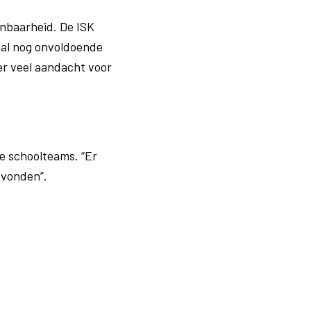
nbaarheid. De ISK
taal nog onvoldoende
er veel aandacht voor
e schoolteams. “Er
evonden”.