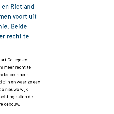
 en Rietland
omen voort uit
nie. Beide
r recht te
art College en
om meer recht te
Haarlemmermeer
 zijn en waar ze een
 de nieuwe wijk
achting zullen de
uwe gebouw.