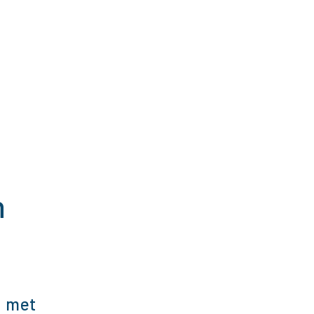
n
n met