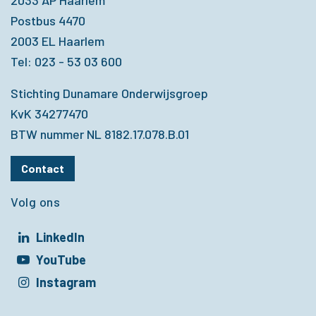
2033 AP Haarlem
Postbus 4470
2003 EL Haarlem
Tel: 023 - 53 03 600
Stichting Dunamare Onderwijsgroep
KvK 34277470
BTW nummer NL 8182.17.078.B.01
Contact
Volg ons
LinkedIn
t in een nieuw venster
YouTube
t in een nieuw venster
Instagram
t in een nieuw venster