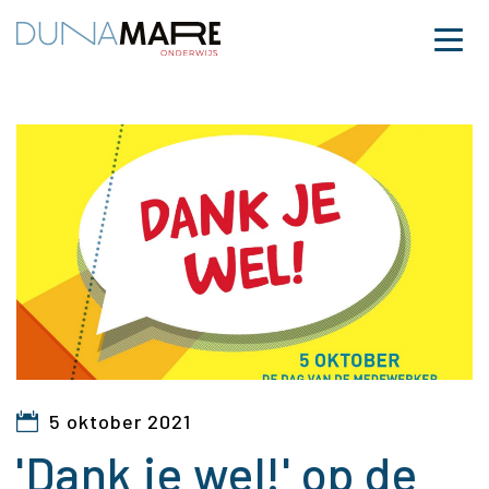
Dunamare
Naar hoofdinhoud
Menu
'Dank je wel!' op de D
5 oktober 2021
'Dank je wel!' op de