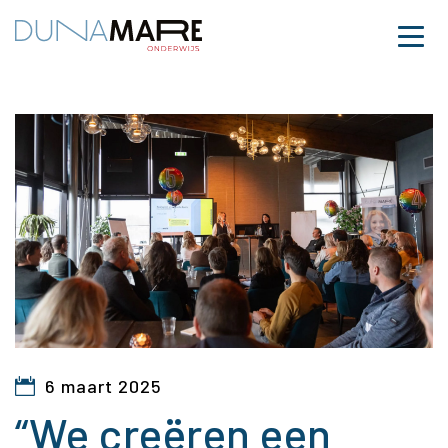
Dunamare
Naar hoofdinhoud
Menu
“We creëren een cultuu
6 maart 2025
“We creëren een