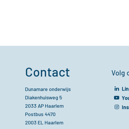
Contact
Volg 
Li
Dunamare onderwijs
Diakenhuisweg 5
Opent in een 
Yo
2033 AP Haarlem
Opent in een 
In
Postbus 4470
Opent in een 
2003 EL Haarlem