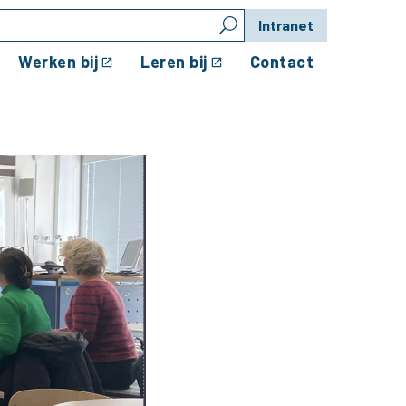
Intranet
Werken bij
Leren bij
Contact
agstukken in het Nederl