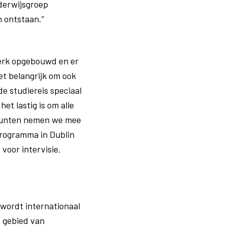
nderwijsgroep
n ontstaan.”
werk opgebouwd en er
et belangrijk om ook
e studiereis speciaal
t lastig is om alle
 punten nemen we mee
programma in Dublin
voor intervisie.
 wordt internationaal
 gebied van