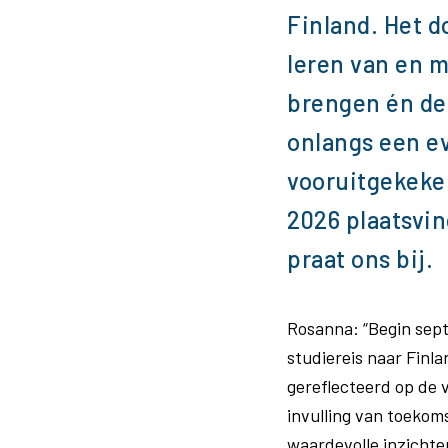
Finland. Het 
leren van en m
brengen én de 
onlangs een ev
vooruitgekeken
2026 plaatsvi
praat ons bij.
Rosanna: “Begin sept
studiereis naar Finl
gereflecteerd op de 
invulling van toekom
waardevolle inzichte