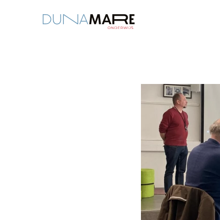
Dunamare
“Onze studiereizen pas