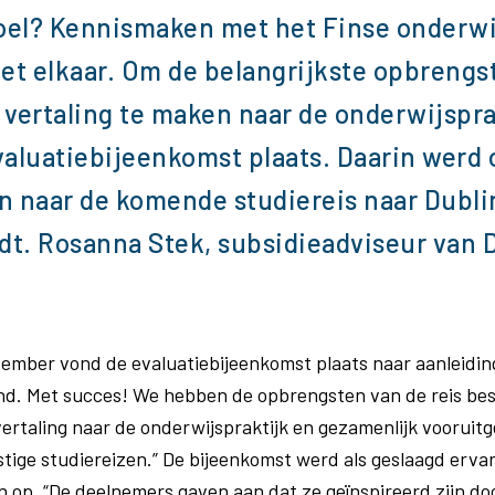
doel? Kennismaken met het Finse onderw
et elkaar. Om de belangrijkste opbrengst
vertaling te maken naar de onderwijspra
aluatiebijeenkomst plaats. Daarin werd 
 naar de komende studiereis naar Dublin
ndt. Rosanna Stek, subsidieadviseur van
ember vond de evaluatiebijeenkomst plaats naar aanleidin
and. Met succes! We hebben de opbrengsten van de reis be
vertaling naar de onderwijspraktijk en gezamenlijk vooruit
stige studiereizen.” De bijeenkomst werd als geslaagd erva
n op. “De deelnemers gaven aan dat ze geïnspireerd zijn do