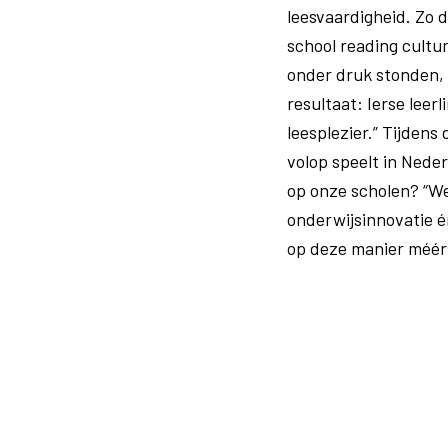
leesvaardigheid. Zo d
school reading cultu
onder druk stonden, 
resultaat: Ierse lee
leesplezier.” Tijden
volop speelt in Nede
op onze scholen? “We
onderwijsinnovatie é
op deze manier méé