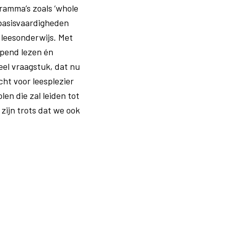
gramma’s zoals ‘whole
 basisvaardigheden
 leesonderwijs. Met
jpend lezen én
eel vraagstuk, dat nu
ht voor leesplezier
en die zal leiden tot
zijn trots dat we ook