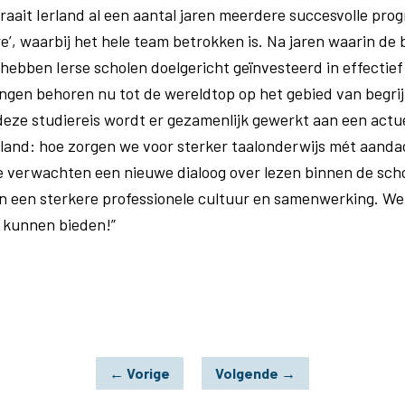
raait Ierland al een aantal jaren meerdere succesvolle pro
re’, waarbij het hele team betrokken is. Na jaren waarin de
hebben Ierse scholen doelgericht geïnvesteerd in effectief
rlingen behoren nu tot de wereldtop op het gebied van begri
s deze studiereis wordt er gezamenlijk gewerkt aan een actu
rland: hoe zorgen we voor sterker taalonderwijs mét aandac
 verwachten een nieuwe dialoog over lezen binnen de schol
n een sterkere professionele cultuur en samenwerking. We 
r kunnen bieden!”
←
Vorige
Volgende
→