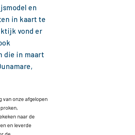
ijsmodel en
en in kaart te
ktijk vond er
ook
 die in maart
 Dunamare,
g van onze afgelopen
sproken,
gekeken naar de
ren en leverde
or de