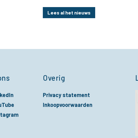
Lees al het nieuws
ons
Overig
nkedIn
Privacy statement
nieuw venster
uTube
Inkoopvoorwaarden
nieuw venster
stagram
nieuw venster