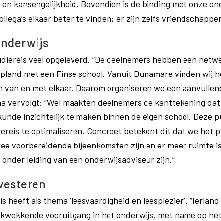
 en kansengelijkheid. Bovendien is de binding met onze o
llega’s elkaar beter te vinden; er zijn zelfs vriendschappe
sonderwijs
tudiereis veel opgeleverd. “De deelnemers hebben een net
gepland met een Finse school. Vanuit Dunamare vinden wij h
en van en met elkaar. Daarom organiseren we een aanvullend
na vervolgt: “Wel maakten deelnemers de kanttekening dat he
kunde inzichtelijk te maken binnen de eigen school. Deze
reis te optimaliseren. Concreet betekent dit dat we het 
wee voorbereidende bijeenkomsten zijn en er meer ruimte is 
s onder leiding van een onderwijsadviseur zijn.”
nvesteren
 heeft als thema ‘leesvaardigheid en leesplezier’. “Ierland
kwekkende vooruitgang in het onderwijs, met name op het