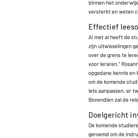
binnen het onderwijs
versterkt en weten co
Effectief lee
Al met al heeft de s
zijn uitwisselingen 
over de grens te ler
voor leraren.” Rosan
opgedane kennis en 
om de komende studie
iets aanpassen, er t
Bovendien zal de rei
Doelgericht i
De komende studiereis
geroemd om de indru