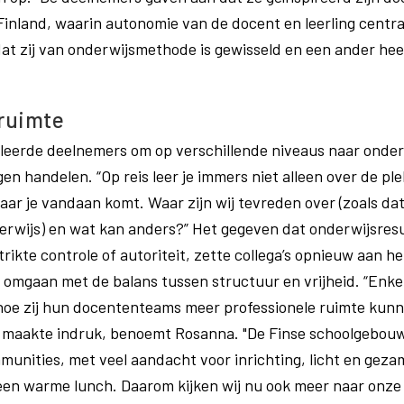
 Finland, waarin autonomie van de docent en leerling centra
at zij van onderwijsmethode is gewisseld en een ander hee
 ruimte
uleerde deelnemers om op verschillende niveaus naar onderw
gen handelen. “Op reis leer je immers niet alleen over de pl
aar je vandaan komt. Waar zijn wij tevreden over (zoals da
rwijs) en wat kan anders?” Het gegeven dat onderwijsresu
strikte controle of autoriteit, zette collega’s opnieuw aan h
n omgaan met de balans tussen structuur en vrijheid. “Enke
oe zij hun docententeams meer professionele ruimte kunn
g maakte indruk, benoemt Rosanna. "De Finse schoolgebo
munities, met veel aandacht voor inrichting, licht en geza
een warme lunch. Daarom kijken wij nu ook meer naar onze