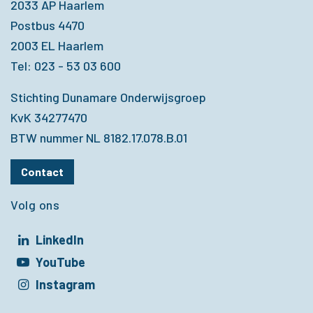
2033 AP Haarlem
Postbus 4470
2003 EL Haarlem
Tel: 023 - 53 03 600
Stichting Dunamare Onderwijsgroep
KvK 34277470
BTW nummer NL 8182.17.078.B.01
Contact
Volg ons
LinkedIn
t in een nieuw venster
YouTube
t in een nieuw venster
Instagram
t in een nieuw venster