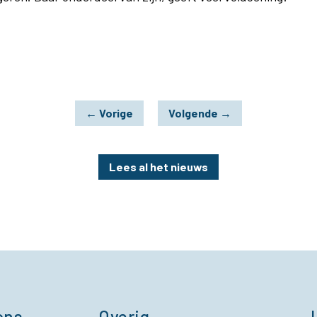
←
Vorige
Volgende
→
Lees al het nieuws
ons
Overig