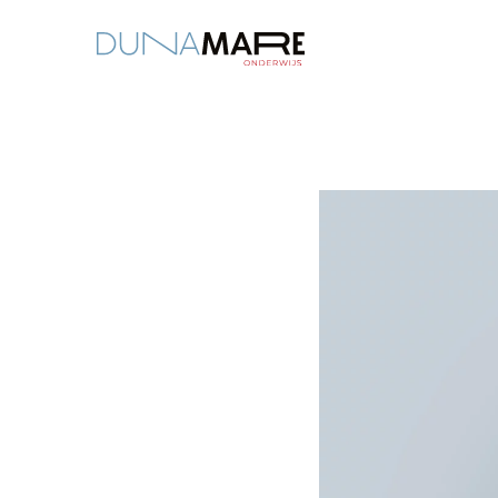
Dunamare
“Ik wil zo veel mogelij