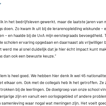
”
 ik in het bedrijfsleven gewerkt, maar de laatste jaren van 
gs doen. Zo kwam ik uit bij de lerarenopleiding wiskunde – e
 – en haalde bij de UvA mijn eerstegraads bevoegdheid. T
nde scholen ervaring opgedaan en daarnaast als vrijwilliger b
 werd me al snel duidelijk dat je hier écht impact kunt ma
as dan ook een bewuste keuze.”
n
rlem is heel goed. We hebben hier denk ik wel 45 nationalit
t elkaar om. Ook met de collega’s heb ik het getroffen. Ze z
trokken bij de leerlingen. De doelgroep van onze school vin
ienjarige zijn en vanuit een oorlogsgebied of andere proble
 samenleving waar nogal wat meningen zijn. Het voelt goe