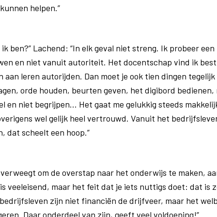
 kunnen helpen.”
 ik ben?” Lachend: “In elk geval niet streng. Ik probeer een
wen en niet vanuit autoriteit. Het docentschap vind ik bes
aan leren autorijden. Dan moet je ook tien dingen tegelijk 
ragen, orde houden, beurten geven, het digibord bedienen
l en niet begrijpen... Het gaat me gelukkig steeds makkelij
overigens wel gelijk heel vertrouwd. Vanuit het bedrijfsle
n, dat scheelt een hoop.”
 overweegt om de overstap naar het onderwijs te maken, a
is veeleisend, maar het feit dat je iets nuttigs doet: dat is 
 bedrijfsleven zijn niet financiën de drijfveer, maar het we
geren. Daar onderdeel van zijn, geeft veel voldoening!”