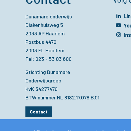
Li
Dunamare onderwijs
Diakenhuisweg 5
Opent in een 
Yo
2033 AP Haarlem
Opent in een 
In
Postbus 4470
Opent in een 
2003 EL Haarlem
Tel: 023 - 53 03 600
Stichting Dunamare
Onderwijsgroep
KvK 34277470
BTW nummer NL 8182.17.078.B.01
Contact