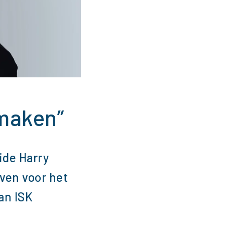
 maken”
ide Harry
even voor het
an ISK
t