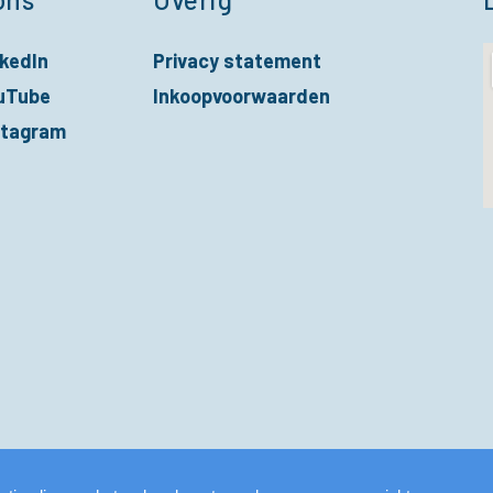
nkedIn
Privacy statement
nieuw venster
uTube
Inkoopvoorwaarden
nieuw venster
stagram
nieuw venster