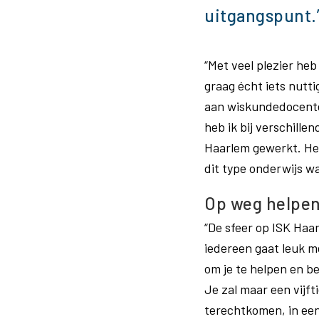
uitgangspunt.
“Met veel plezier heb
graag écht iets nutti
aan wiskundedocenten
heb ik bij verschille
Haarlem gewerkt. Het
dit type onderwijs w
Op weg helpe
“De sfeer op ISK Haa
iedereen gaat leuk me
om je te helpen en be
Je zal maar een vijft
terechtkomen, in een