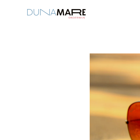
Dunamare
Fijne zomervakantie!