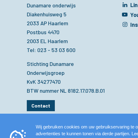
Li
Dunamare onderwijs
Diakenhuisweg 5
Opent in een 
Yo
2033 AP Haarlem
Opent in een 
In
Postbus 4470
Opent in een 
2003 EL Haarlem
Tel: 023 - 53 03 600
Stichting Dunamare
Onderwijsgroep
KvK 34277470
BTW nummer NL 8182.17.078.B.01
Contact
Wij gebruiken cookies om uw gebruikservaring te o
advertenties te kunnen tonen via derde partijen. L