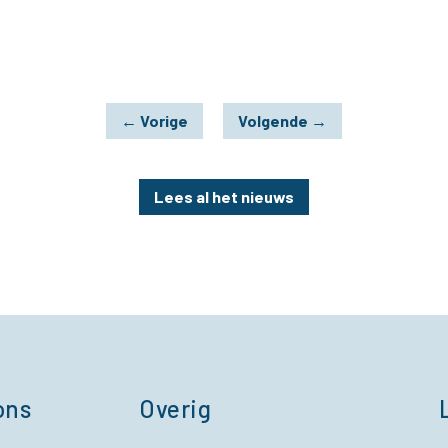
←
Vorige
Volgende
→
Lees al het nieuws
ons
Overig