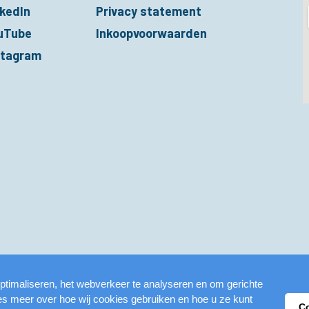
nkedIn
Privacy statement
nieuw venster
uTube
Inkoopvoorwaarden
nieuw venster
stagram
nieuw venster
ptimaliseren, het webverkeer te analyseren en om gerichte
ees meer over hoe wij cookies gebruiken en hoe u ze kunt
C