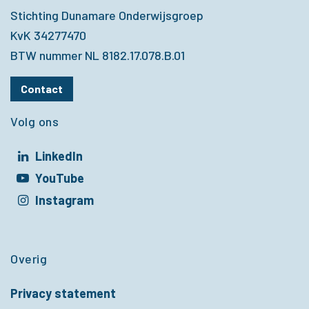
Stichting Dunamare Onderwijsgroep
KvK 34277470
BTW nummer NL 8182.17.078.B.01
Contact
Volg ons
LinkedIn
t in een nieuw venster
YouTube
t in een nieuw venster
Instagram
t in een nieuw venster
Overig
Privacy statement