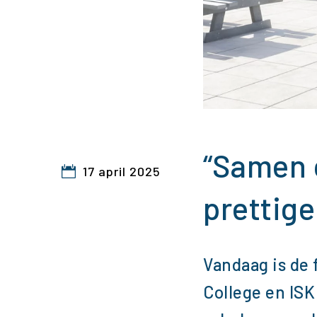
“Samen c
17 april 2025
prettig
Vandaag is de 
College en IS