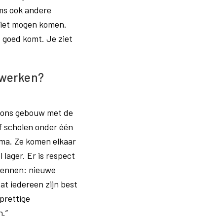
ms ook andere
niet mogen komen.
f goed komt. Je ziet
 werken?
we ons gebouw met de
of scholen onder één
ima. Ze komen elkaar
 lager. Er is respect
k wennen: nieuwe
at iedereen zijn best
 prettige
n.”