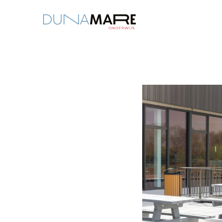
Dunamare
“Samen creëren we een 