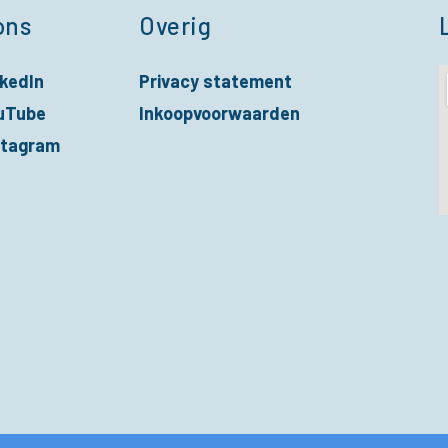
ons
Overig
nkedIn
Privacy statement
nieuw venster
uTube
Inkoopvoorwaarden
nieuw venster
stagram
nieuw venster