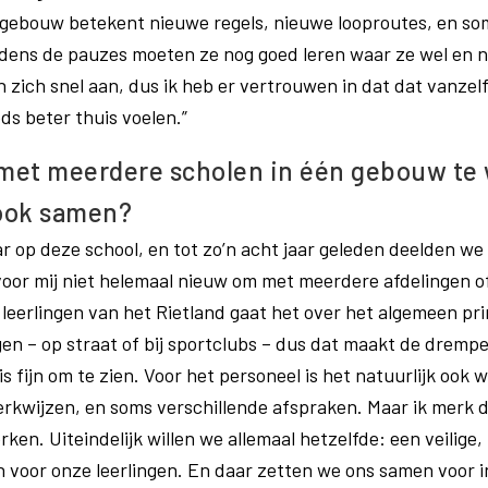
gebouw betekent nieuwe regels, nieuwe looproutes, en so
jdens de pauzes moeten ze nog goed leren waar ze wel en 
 zich snel aan, dus ik heb er vertrouwen in dat dat vanzel
eds beter thuis voelen.”
 met meerdere scholen in één gebouw te
 ook samen?
aar op deze school, en tot zo’n acht jaar geleden deelden 
t voor mij niet helemaal nieuw om met meerdere afdelingen 
e leerlingen van het Rietland gaat het over het algemeen pr
en – op straat of bij sportclubs – dus dat maakt de drempel
is fijn om te zien. Voor het personeel is het natuurlijk oo
rkwijzen, en soms verschillende afspraken. Maar ik merk d
en. Uiteindelijk willen we allemaal hetzelfde: een veilige,
 voor onze leerlingen. En daar zetten we ons samen voor i