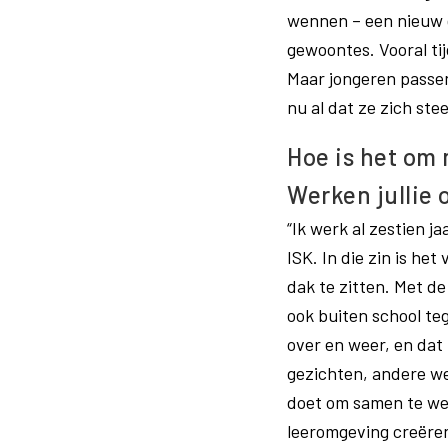
wennen – een nieuw 
gewoontes. Vooral ti
Maar jongeren passen
nu al dat ze zich ste
Hoe is het om
Werken jullie
“Ik werk al zestien j
ISK. In die zin is he
dak te zitten. Met d
ook buiten school teg
over en weer, en dat 
gezichten, andere we
doet om samen te werk
leeromgeving creëren