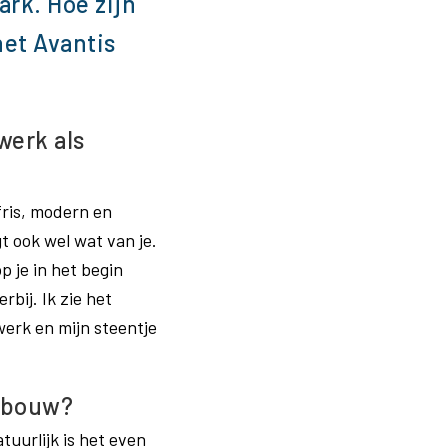
rk. Hoe zijn
het Avantis
werk als
fris, modern en
t ook wel wat van je.
p je in het begin
bij. Ik zie het
 werk en mijn steentje
gebouw?
tuurlijk is het even