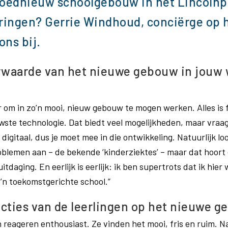
loednieuw schoolgebouw in het Lincolnpa
ringen? Gerrie Windhoud, conciërge op 
ons bij.
rwaarde van het nieuwe gebouw in jouw 
er om in zo’n mooi, nieuw gebouw te mogen werken. Alles is 
wste technologie. Dat biedt veel mogelijkheden, maar vraag
 digitaal, dus je moet mee in die ontwikkeling. Natuurlijk loo
blemen aan – de bekende ‘kinderziektes’ – maar dat hoort er
itdaging. En eerlijk is eerlijk: ik ben supertrots dat ik hier
’n toekomstgerichte school.”
acties van de leerlingen op het nieuwe 
 reageren enthousiast. Ze vinden het mooi, fris en ruim. Na