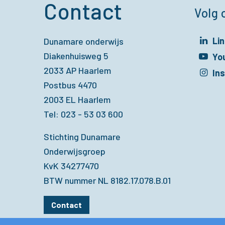
Contact
Volg 
Li
Dunamare onderwijs
Diakenhuisweg 5
Opent in een 
Yo
2033 AP Haarlem
Opent in een 
In
Postbus 4470
Opent in een 
2003 EL Haarlem
Tel: 023 - 53 03 600
Stichting Dunamare
Onderwijsgroep
KvK 34277470
BTW nummer NL 8182.17.078.B.01
Contact