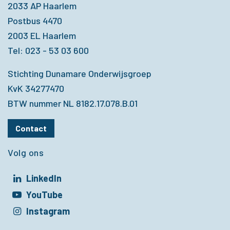
2033 AP Haarlem
Postbus 4470
2003 EL Haarlem
Tel: 023 - 53 03 600
Stichting Dunamare Onderwijsgroep
KvK 34277470
BTW nummer NL 8182.17.078.B.01
Contact
Volg ons
LinkedIn
t in een nieuw venster
YouTube
t in een nieuw venster
Instagram
t in een nieuw venster