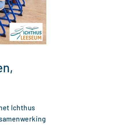
en,
 het Ichthus
e samenwerking