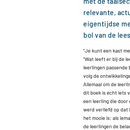
met de taalsec
relevante, act
eigentijdse m
bol van de lee
“Je kunt een kast me
“Wat leeft er bij de 
leerlingen passende b
volg de ontwikkeling
Allemaal om de leerli
dít boek is echt iets
een ​​leerling die do
werd verliefd op dat 
het mooie is: als iema
de leerlingen de bel