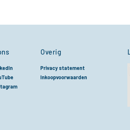
ons
Overig
nkedIn
Privacy statement
nieuw venster
uTube
Inkoopvoorwaarden
nieuw venster
stagram
nieuw venster