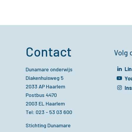
Contact
Volg 
Li
Dunamare onderwijs
Diakenhuisweg 5
Opent in een 
Yo
2033 AP Haarlem
Opent in een 
In
Postbus 4470
Opent in een 
2003 EL Haarlem
Tel: 023 - 53 03 600
Stichting Dunamare