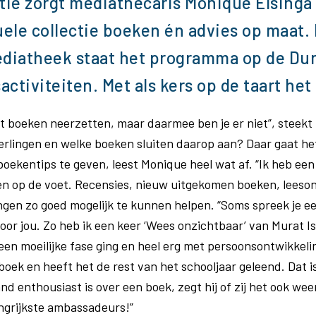
tie zorgt mediathecaris Monique Elsinga
uele collectie boeken én advies op maat.
ediatheek staat het programma op de D
sactiviteiten. Met als kers op de taart he
t boeken neerzetten, maar daarmee ben je er niet”, steekt
leerlingen en welke boeken sluiten daarop aan? Daar gaat h
oekentips te geven, leest Monique heel wat af. “Ik heb een
en op de voet. Recensies, nieuw uitgekomen boeken, leeso
ngen zo goed mogelijk te kunnen helpen. “Soms spreek je een
 voor jou. Zo heb ik een keer ‘Wees onzichtbaar’ van Murat 
or een moeilijke fase ging en heel erg met persoonsontwikkeli
boek en heeft het de rest van het schooljaar geleend. Dat 
nd enthousiast is over een boek, zegt hij of zij het ook weer
angrijkste ambassadeurs!”