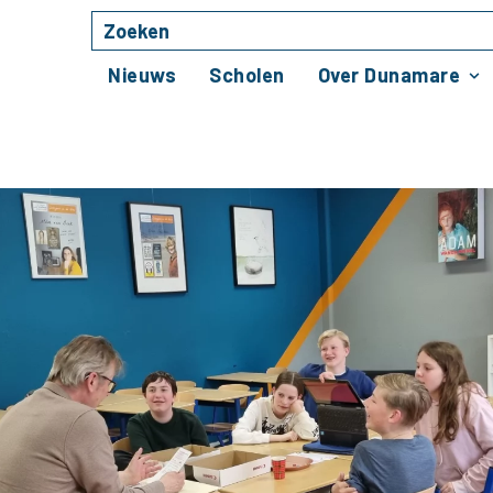
Zoeken
Naar hoofdinhoud
Nieuws
Scholen
Over Dunamare
te planten, blijven leer