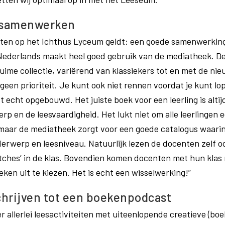
n samenwerken
teiten op het Ichthus Lyceum geldt: een goede samenwerking 
Nederlands maakt heel goed gebruik van de mediatheek. De
uime collectie, variërend van klassiekers tot en met de nieuw
geen prioriteit. Je kunt ook niet rennen voordat je kunt lo
 echt opgebouwd. Het juiste boek voor een leerling is alti
p en de leesvaardigheid. Het lukt niet om alle leerlingen e
maar de mediatheek zorgt voor een goede catalogus waarin 
erwerp en leesniveau​.​ Natuurlijk lezen de docenten zelf 
tches’ in de klas. Bovendien komen docenten met hun klas
n uit te kiezen. Het is echt een wisselwerking!” ​​
chrijven tot een boekenpodcast
 er allerlei leesactiviteiten met uiteenlopende creatieve ​(boek