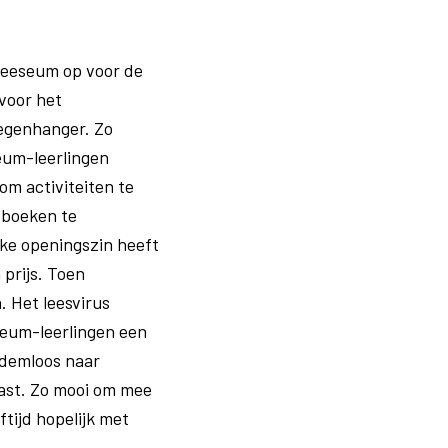
 Leeseum op voor de
 voor het
tegenhanger. Zo
eum-leerlingen
om activiteiten te
 boeken te
rke openingszin heeft
prijs. Toen
 Het leesvirus
seum-leerlingen een
 ademloos naar
gast. Zo mooi om mee
ftijd hopelijk met