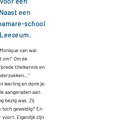
 voor een
 Naast een
unamare-school
t Leeseum.
 Monique van wal.
et om!” Om de
 brede titelkennis en
nderzoeken...”
 leerling en denk je:
Isik aangeraden aan
ng bezig was. Zij
is toch geweldig? En
 voort. Eigenlijk zijn