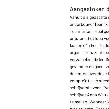
Aangestoken d
Vanuit die gedachte 
onderbouw. “Toen ik h
Technasium. Heel goed
ontstond het idee vo
komen één keer in de
organiseren, zoals e
verzamelen die leerl
gevonden én goed kan
docenten over deze l
verspreidt zich stee
schrijversbezoek. “Vo
schrijver Anna Woltz
te maken! Wanneer je 
plezier lezen. Daar z