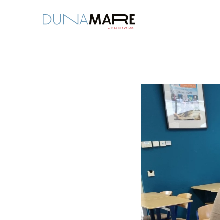
Dunamare
“Door het zaadje vroeg 