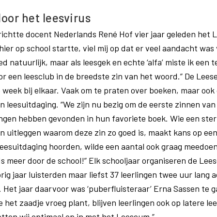
oor het leesvirus
richtte docent Nederlands René Hof vier jaar geleden het
ier op school startte, viel mij op dat er veel aandacht was
 natuurlijk, maar als leesgek en echte ‘alfa’ miste ik een 
or een leesclub in de breedste zin van het woord.” De Lees
 week bij elkaar. Vaak om te praten over boeken, maar ook 
en leesuitdaging. “We zijn nu bezig om de eerste zinnen van
ingen hebben gevonden in hun favoriete boek. Wie een ste
 uitleggen waarom deze zin zo goed is, maakt kans op een 
eesuitdaging hoorden, wilde een aantal ook graag meedoen.
ds meer door de school!” Elk schooljaar organiseren de Lee
rig jaar luisterden maar liefst 37 leerlingen twee uur lang
. Het jaar daarvoor was ‘puberfluisteraar’ Erna Sassen te 
het zaadje vroeg plant, blijven leerlingen ook op latere lee
etten wij optimaal op in met het Leeseum.”