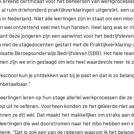
jk erkend certificaat voor het beheersen van werkprocess
al ruim driehonderd praktijkverklaringen uitgereikt, een 
 in Nederland. Niet alle leerlingen zijn in staat om een mbo
 wel ontzettend veel met hun handen. Heel lang was er ni
ant deze jongeren zijn een aanwinst voor het bedrijfsleven.
 met de stagedocenten gestart met de Praktijkverklaring
satie Beroepsonderwijs Bedrijfsleven (SBB). Het hele tea
men zijn we erin geslaagd om iets heel waardevols neer te z
kschool kun je ontdekken wat bij je past en dat is zo belang
nbetaalbaar.”
leerlingen leren op hun stage allerlei werkprocessen die ze
p uit te oefenen. Voorheen konden ze het geleerde niet 
nnen ze dit wél. Dat maakt het makkelijker om straks aan d
leerlingen die wel doorstromen naar het mbo hebben een v
 Henk: “Dat is ook een van de redenen waarom ik het belangr