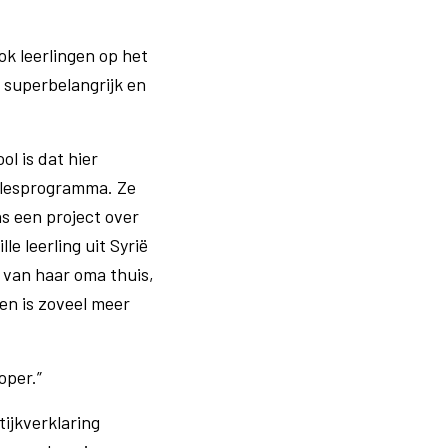
k leerlingen op het
 superbelangrijk en
l is dat hier
t lesprogramma. Ze
 een project over
le leerling uit Syrië
 van haar oma thuis,
en is zoveel meer
oper.”
ijkverklaring