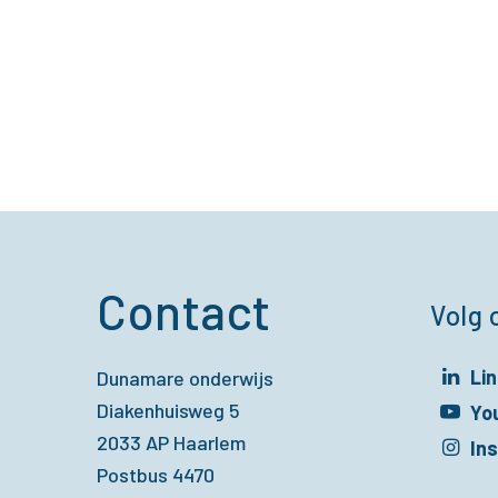
Contact
Volg 
Li
Dunamare onderwijs
Diakenhuisweg 5
Opent in een 
Yo
2033 AP Haarlem
Opent in een 
In
Postbus 4470
Opent in een 