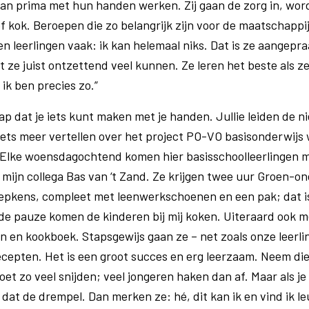
kan prima met hun handen werken. Zij gaan de zorg in, w
f kok. Beroepen die zo belangrijk zijn voor de maatschappij.
n leerlingen vaak: ik kan helemaal niks. Dat is ze aangepr
t ze juist ontzettend veel kunnen. Ze leren het beste als z
 ik ben precies zo.”
ap dat je iets kunt maken met je handen. Jullie leiden de 
iets meer vertellen over het project PO-VO basisonderwijs w
Elke woensdagochtend komen hier basisschoolleerlingen 
 mijn collega Bas van ‘t Zand. Ze krijgen twee uur Groen-o
pkens, compleet met leenwerkschoenen en een pak; dat is
a de pauze komen de kinderen bij mij koken. Uiteraard ook m
 en kookboek. Stapsgewijs gaan ze – net zoals onze leerlin
cepten. Het is een groot succes en erg leerzaam. Neem die
t zo veel snijden; veel jongeren haken dan af. Maar als je 
 dat de drempel. Dan merken ze: hé, dit kan ik en vind ik l