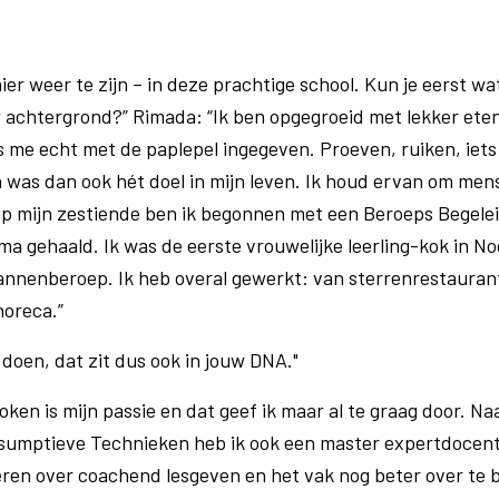
er weer te zijn – in deze prachtige school. Kun je eerst wat
uw achtergrond?” Rimada: “Ik ben opgegroeid met lekker ete
s me echt met de paplepel ingegeven. Proeven, ruiken, iets
was dan ook hét doel in mijn leven. Ik houd ervan om mens
 Op mijn zestiende ben ik begonnen met een Beroeps Begel
oma gehaald. Ik was de eerste vrouwelijke leerling-kok in N
nnenberoep. Ik heb overal gewerkt: van sterrenrestaurant
horeca.”
doen, dat zit dus ook in jouw DNA."
ken is mijn passie en dat geef ik maar al te graag door. Na
nsumptieve Technieken heb ik ook een master expertdocen
ren over coachend lesgeven en het vak nog beter over te 