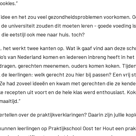
ookles.”
 idee en het zou veel gezondheidsproblemen voorkomen. Oo
de universiteit zouden dit moeten leren - goede voeding is
 die eetstijl ook mee naar huis, toch?
, het werkt twee kanten op. Wat ik gaaf vind aan deze schoo
regio’s van Nederland komen en iedereen inbreng heeft in he
ragen, gerechten meenemen, ouders komen koken. Tijdens
e leerlingen: welk gerecht zou hier bij passen? Een vrij stil
 Ze had zoveel ideeën en kwam met gerechten die ze kende
e recepten uit voort en de hele klas werd enthousiast. Kok
aaltijd.”
rtellen over de praktijkverklaringen? Daarin zijn jullie kopl
kunnen leerlingen op Praktijkschool Oost ter Hout een prakt