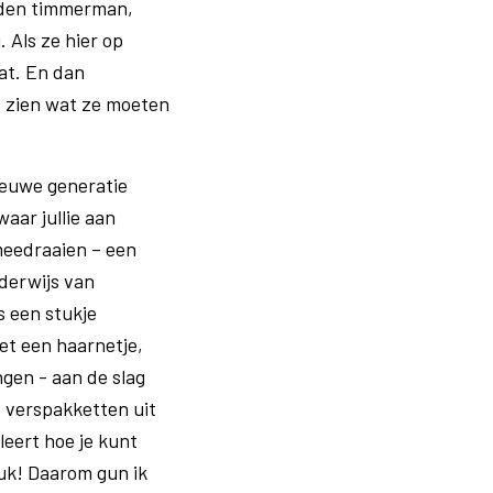
orden timmerman,
 Als ze hier op
aat. En dan
e zien wat ze moeten
nieuwe generatie
aar jullie aan
meedraaien – een
nderwijs van
 een stukje
et een haarnetje,
gen - aan de slag
 verspakketten uit
leert hoe je kunt
euk! Daarom gun ik