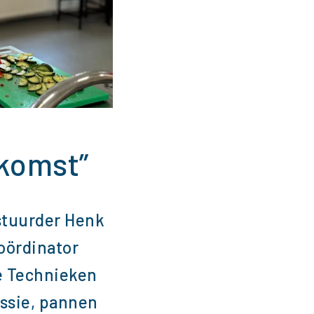
ekomst”
stuurder Henk
oördinator
ve Technieken
assie, pannen