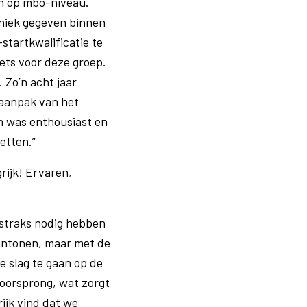
en op mbo-niveau.
uniek gegeven binnen
-startkwalificatie te
ets voor deze groep.
 Zo’n acht jaar
-aanpak van het
m was enthousiast en
etten.”
rijk! Ervaren,
 straks nodig hebben
aantonen, maar met de
e slag te gaan op de
oorsprong, wat zorgt
ijk vind dat we