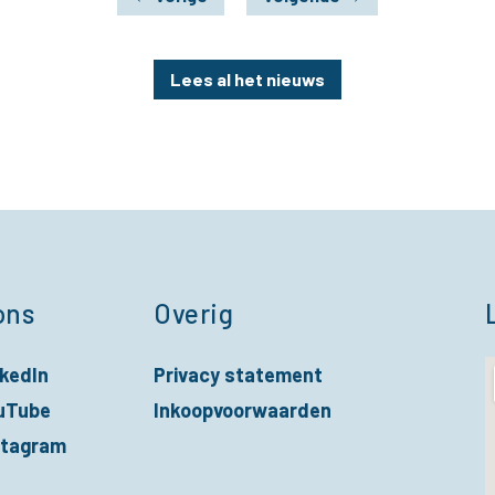
Lees al het nieuws
ons
Overig
nkedIn
Privacy statement
nieuw venster
uTube
Inkoopvoorwaarden
nieuw venster
stagram
nieuw venster