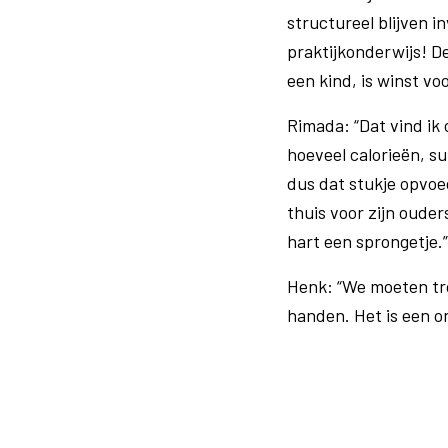
structureel blijven i
praktijkonderwijs! De
een kind, is winst vo
Rimada: “Dat vind ik o
hoeveel calorieën, s
dus dat stukje opvoedi
thuis voor zijn oude
hart een sprongetje.”
Henk: “We moeten tro
handen. Het is een on